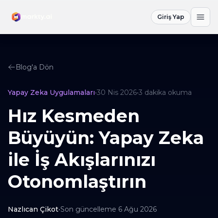
Giriş Yap
Blog'a Dön
Yapay Zeka Uygulamaları
•
30 Nis 2026
•
3
dakika okuma
Hız Kesmeden
Büyüyün: Yapay Zeka
ile İş Akışlarınızı
Otonomlaştırın
Nazlıcan Çikot
•
Son güncelleme
6 Ağu 2026