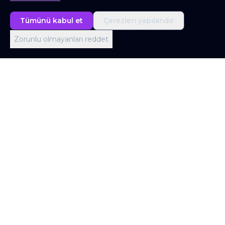
Tümünü kabul et
Çerezleri yapılandır
Zorunlu olmayanları reddet
Londra Ofisi
Office 403, Screenworks, 22 Highbury Grove,
London N5 2ER, United Kingdom
İstanbul Ofisi