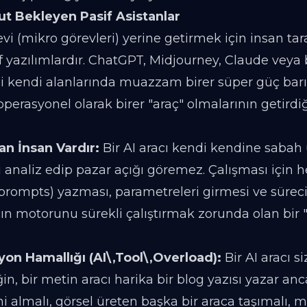
omut Bekleyen Pasif Asistanlar
örevi (mikro görevleri) yerine getirmek için insan ta
 yazılımlardır. ChatGPT, Midjourney, Claude veya b
psi kendi alanlarında muazzam birer süper güç bar
perasyonel olarak birer "araç" olmalarının getirdiğ
n İnsan Vardır:
Bir AI aracı kendi kendine sabah 
 analiz edip pazar açığı göremez. Çalışması için 
prompts) yazması, parametreleri girmesi ve sürec
acın motorunu sürekli çalıştırmak zorunda olan bir 
yon Hamallığı (AI\,Tool\,Overload):
Bir AI aracı s
eğin, bir metin aracı harika bir blog yazısı yazar an
ni almalı, görsel üreten başka bir araca taşımalı, 