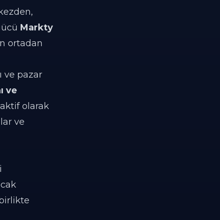
rkezden,
 gücü
Markty
en ortadan
ı ve pazar
ı ve
aktif olarak
lar ve
i
acak
irlikte