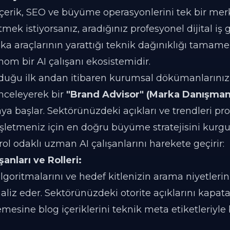
çerik, SEO ve büyüme operasyonlerini tek bir me
ek istiyorsanız, aradığınız profesyonel dijital iş
 zeka araçlarının yarattığı teknik dağınıklığı tamam
onom bir AI çalışanı ekosistemidir.
olduğu ilk andan itibaren kurumsal dökümanlarınız
celeyerek bir
"Brand Advisor" (Marka Danışman
a başlar. Sektörünüzdeki açıkları ve trendleri pro
işletmeniz için en doğru büyüme stratejisini kurgu
l odaklı uzman AI çalışanlarını harekete geçirir:
şanları ve Rolleri:
goritmalarını ve hedef kitlenizin arama niyetlerin
naliz eder. Sektörünüzdeki otorite açıklarını kapat
sine blog içeriklerini teknik meta etiketleriyle b