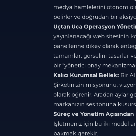
medya hamlelerini otonom olar
belirler ve doğrudan bir aksiy
Uçtan Uca Operasyon Yöneti
yayınlanacağı web sitesinin ko
panellerine dikey olarak entegr
tamamlar, görselini tasarlar v
bir "yönetici onay mekanizmas
Kalıcı Kurumsal Bellek:
Bir AI
Şirketinizin misyonunu, vizyo
olarak öğrenir. Aradan aylar g
markanızın ses tonuna kusursu
Süreç ve Yönetim Açısından
İşletmeniz için bu iki model a
bakmak gerekir.