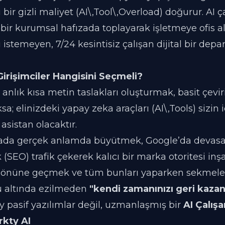
bir gizli maliyet (AI\,Tool\,Overload) doğurur. AI ça
 bir kurumsal hafızada toplayarak işletmeye ofis a
istemeyen, 7/24 kesintisiz çalışan dijital bir dep
irişimciler Hangisini Seçmeli?
nlık kısa metin taslakları oluşturmak, basit çevi
sa; elinizdeki yapay zeka araçları (AI\,Tools) sizin 
 asistan olacaktır.
nyada gerçek anlamda büyütmek, Google’da devas
SEO) trafik çekerek kalıcı bir marka otoritesi inş
n önüne geçmek ve tüm bunları yaparken sekmele
u altında ezilmeden
"kendi zamanınızı geri kaz
şey pasif yazılımlar değil, uzmanlaşmış bir
AI Çalışa
rkty AI