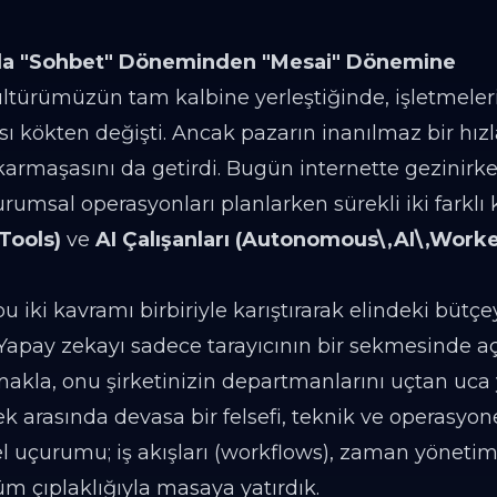
ında "Sohbet" Döneminden "Mesai" Dönemine
ültürümüzün tam kalbine yerleştiğinde, işletmeler
gısı kökten değişti. Ancak pazarın inanılmaz bir hı
armaşasını da getirdi. Bugün internette gezinirken
rumsal operasyonları planlarken sürekli iki farklı
,Tools)
ve
AI Çalışanları (Autonomous\,AI\,Worke
u iki kavramı birbiriyle karıştırarak elindeki bütçe
r. Yapay zekayı sadece tarayıcının bir sekmesinde 
anmakla, onu şirketinizin departmanlarını uçtan uca
rasında devasa bir felsefi, teknik ve operasyonel
l uçurumu; iş akışları (workflows), zaman yönetim
m çıplaklığıyla masaya yatırdık.