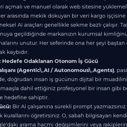
leri açmalı ve manuel olarak web sitesine yüklemeli
er arasında mekik dokuyan bir veri kargo işçisine
eksel AI araçları genellikle sekme bazlı çalışır. Ta
nuya geçildiğinde markanızın kurumsal kimliğini,
alarını unutur. Her seferinde ona her şeyi başta
ak kaybıdır.
AI): Hedefe Odaklanan Otonom İş Gücü
alışanı (Agentic\,AI / Autonomous\,Agents)
, pas
e, doğrudan insan iş gücünün dijital bir muadilini
e maaşla dahil ettiğiniz profesyonel bir insan gibi bel
 hedefine sahiptir.
Gücü:
Bir AI çalışanına sürekli prompt yazmazsınız
k kurallarını öğretirsiniz. O, sabah bilgisayarı kendi
oogle'daki arama hacmi değişimlerini veya rakiplerin