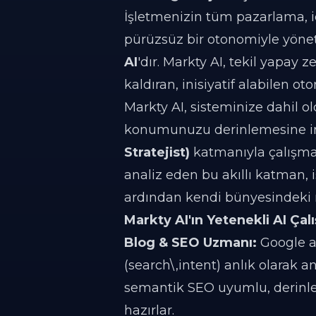
İşletmenizin tüm pazarlama, i
pürüzsüz bir otonomiyle yönetm
AI
'dır. Markty AI, tekil yapay
kaldıran, inisiyatif alabilen ot
Markty AI, sisteminize dahil 
konumunuzu derinlemesine in
Stratejist)
katmanıyla çalışmay
analiz eden bu akıllı katman, 
ardından kendi bünyesindeki ro
Markty AI'ın Yetenekli AI Çalı
Blog & SEO Uzmanı:
Google al
(search\,intent) anlık olarak a
semantik SEO uyumlu, derinleme
hazırlar.