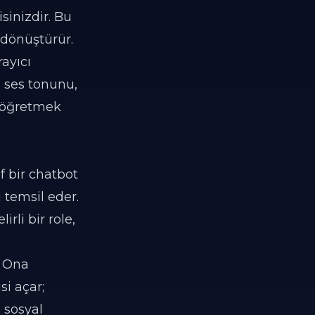
sinizdir. Bu
 dönüştürür.
rayıcı
 ses tonunu,
n öğretmek
if bir chatbot
 temsil eder.
irli bir role,
. Ona
si açar;
 sosyal