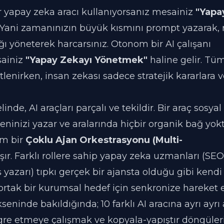
ir yapay zeka aracı kullanıyorsanız mesainiz
"Yapa
 Yani zamanınızın büyük kısmını prompt yazarak, 
ğı yöneterek harcarsınız. Otonom bir AI çalışanı
sainiz
"Yapay Zekayı Yönetmek"
haline gelir. Tü
enirken, insan zekası sadece stratejik kararlara 
nde, AI araçları parçalı ve tekildir. Bir araç sosya
eninizi yazar ve aralarında hiçbir organik bağ yokt
em bir
Çoklu Ajan Orkestrasyonu (Multi-
ışır. Farklı rollere sahip yapay zeka uzmanları (SE
yazarı) tıpkı gerçek bir ajansta olduğu gibi kendi
e ortak bir kurumsal hedef için senkronize hareket 
ninde bakıldığında; 10 farklı AI aracına ayrı ayrı
gre etmeye çalışmak ve kopyala-yapıştır döngüle