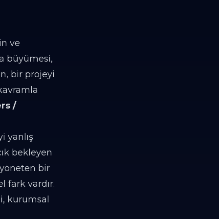
in ve
zla büyümesi,
, bir projeyi
 kavramla
rs /
yi yanlış
açık bekleyen
 yöneten bir
 fark vardır.
i, kurumsal