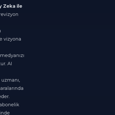
y Zeka ile
revizyon
m
ve vizyona
l medyanızı
ur. AI
O uzmanı,
 aralarında
eder.
 abonelik
rinde