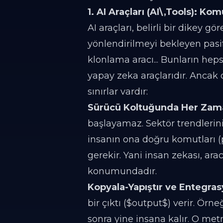
1. AI Araçları (AI\,Tools): K
AI araçları, belirli bir dikey g
yönlendirilmeyi bekleyen pasif
klonlama aracı... Bunların he
yapay zeka araçlarıdır. Ancak o
sınırlar vardır:
Sürücü Koltuğunda Her Zama
başlayamaz. Sektör trendlerini
insanın ona doğru komutları (
gerekir. Yani insan zekası, ar
konumundadır.
Kopyala-Yapıştır ve Entegras
bir çıktı ($output$) verir. Örn
sonra yine insana kalır. O met