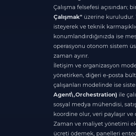
Çalışma felsefesi açısından; b
Çalışmak"
üzerine kuruludur.
isteyerek ve teknik karmaşıklı
konumlandırdığınızda ise me
operasyonu otonom sistem üstl
zaman ayırır.
İletişim ve organizasyon modeli
yönetirken, diğeri e-posta bült
çalışanları modelinde ise sist
Agent\,Orchestration)
ile çal
sosyal medya mühendisi, satış 
koordine olur, veri paylaşır v
Zaman ve maliyet yönetimi ekse
ücreti ödemek, panelleri ente