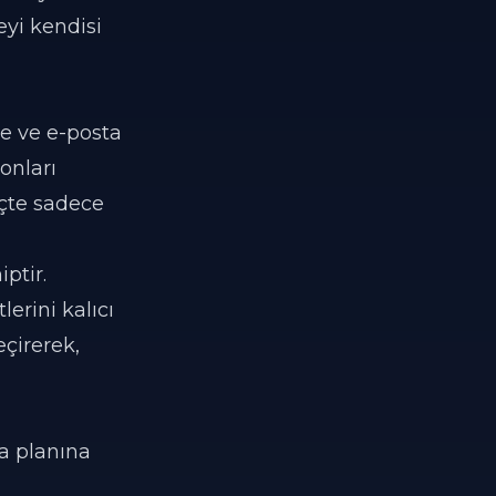
yi kendisi
ne ve e-posta
onları
eçte sadece
ptir.
erini kalıcı
eçirerek,
ka planına