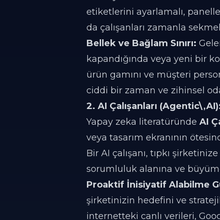
etiketlerini ayarlamalı, panel
da çalışanları zamanla sekmel
Bellek ve Bağlam Sınırı:
Gelen
kapandığında veya yeni bir ko
ürün gamını ve müşteri person
ciddi bir zaman ve zihinsel od
2. AI Çalışanları (Agentic\,
Yapay zeka literatüründe
AI Ç
veya tasarım ekranının ötesind
Bir AI çalışanı, tıpkı şirketiniz
sorumluluk alanına ve büyüme
Proaktif İnisiyatif Alabilme 
şirketinizin hedefini ve strateji
internetteki canlı verileri, G