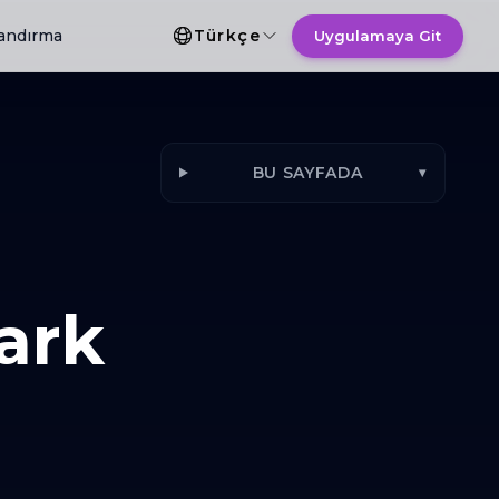
Dil Seçimi
landırma
Türkçe
Uygulamaya Git
BU SAYFADA
▾
Fark