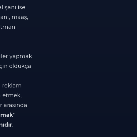
lışanı ise
lanı, maaş,
artman
riler yapmak
için oldukça
a reklam
a etmek,
r arasında
anmak"
nıdır
.