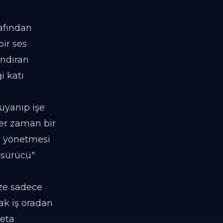
rafından
ir ses
ındıran
i katı
uyanıp işe
her zaman bir
i yönetmesi
"sürücü"
ize sadece
cak iş oradan
meta