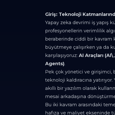
Giriş: Teknoloji Katmanlar
Yapay zeka devrimi iş yapış k
profesyonellerin verimlilik al
beraberinde ciddi bir kavram k
büyütmeye çalışırken ya da ku
karşılaşıyoruz:
AI Araçları (AI\
Agents)
.
Pek çok yönetici ve girişimci, b
teknoloji kaldıracına yatırıyo
akıllı bir yazılım olarak kull
mesai arkadaşına dönüştürmek a
Bu iki kavram arasındaki teme
hafıza ve maliyet ekseninde tü