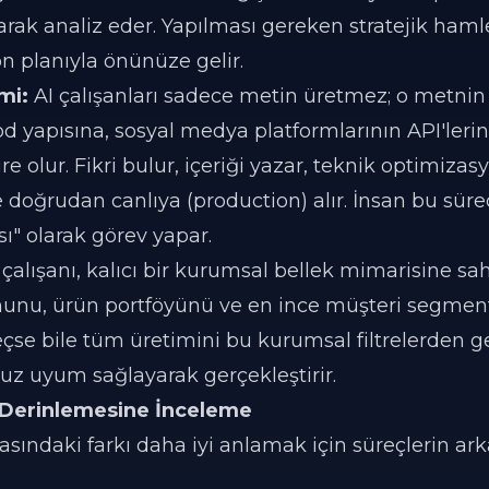
ak analiz eder. Yapılması gereken stratejik hamle
on planıyla önünüze gelir.
mi:
AI çalışanları sadece metin üretmez; o metnin
d yapısına, sosyal medya platformlarının API'leri
e olur. Fikri bulur, içeriği yazar, teknik optimizasy
e doğrudan canlıya (production) alır. İnsan bu sür
ı" olarak görev yapar.
 çalışanı, kalıcı bir kurumsal bellek mimarisine sahi
nunu, ürün portföyünü ve en ince müşteri segmentl
eçse bile tüm üretimini bu kurumsal filtrelerden g
z uyum sağlayarak gerçekleştirir.
 Derinlemesine İnceleme
rasındaki farkı daha iyi anlamak için süreçlerin ar