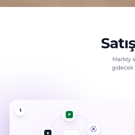
Satı
Markty s
gidecek o
1
P
K