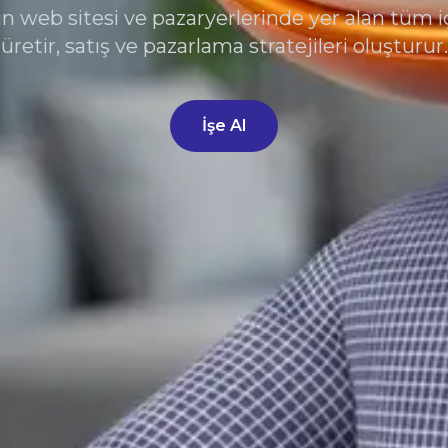
n web sitesi ve pazaryerlerinde yer alan tüm iç
üretir, satış ve pazarlama stratejileri oluşturur.
İşe Al