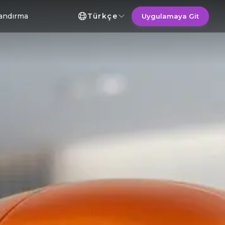
Dil Seçimi
landırma
Türkçe
Uygulamaya Git