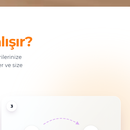
lışır?
ilerinize
er ve size
3