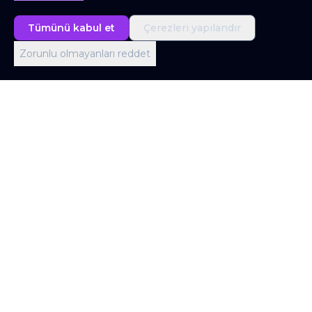
Tümünü kabul et
Çerezleri yapılandır
Zorunlu olmayanları reddet
Londra Ofisi
Office 403, Screenworks, 22 Highbury Grove,
London N5 2ER, United Kingdom
İstanbul Ofisi