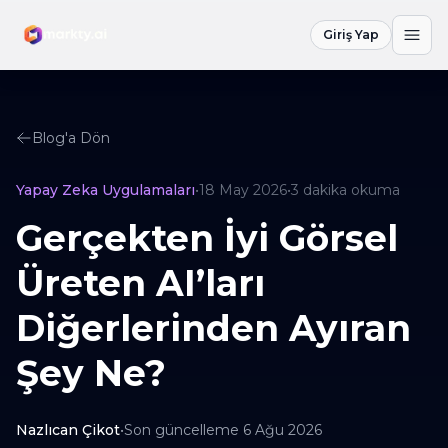
Giriş Yap
Blog'a Dön
Yapay Zeka Uygulamaları
•
18 May 2026
•
3
dakika okuma
Gerçekten İyi Görsel
Üreten AI’ları
Diğerlerinden Ayıran
Şey Ne?
Nazlıcan Çikot
•
Son güncelleme
6 Ağu 2026