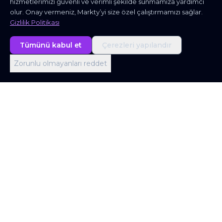
hizmetlerimizi güvenli ve verimli şekilde sunmamıza yardımcı
olur. Onay vermeniz, Markty’yi size özel çalıştırmamızı sağlar.
Gizlilik Politikası
Tümünü kabul et
Çerezleri yapılandır
Zorunlu olmayanları reddet
Londra Ofisi
Office 403, Screenworks, 22 Highbury Grove,
London N5 2ER, United Kingdom