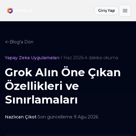
Giriş Yap
Blog'a Dön
Yapay Zeka Uygulamaları
•
1 Haz 2026
•
4
dakika okuma
Grok AIın Öne Çıkan
Özellikleri ve
Sınırlamaları
Nazlıcan Çikot
•
Son güncelleme
9 Ağu 2026