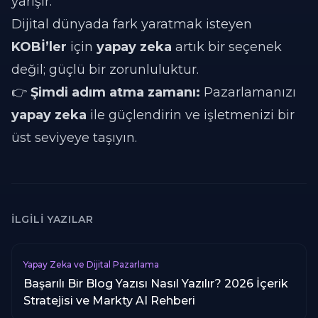
yarışır.
Dijital dünyada fark yaratmak isteyen
KOBİ’ler
için
yapay zeka
artık bir seçenek
değil; güçlü bir zorunluluktur.
👉
Şimdi adım atma zamanı:
Pazarlamanızı
yapay zeka
ile güçlendirin ve işletmenizi bir
üst seviyeye taşıyın.
İLGILI YAZILAR
Yapay Zeka ve Dijital Pazarlama
Başarılı Bir Blog Yazısı Nasıl Yazılır? 2026 İçerik
Stratejisi ve Markty AI Rehberi