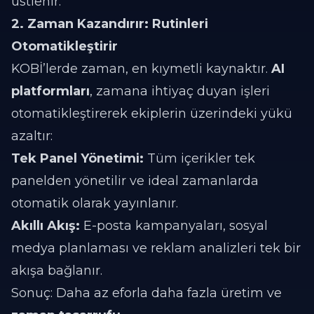
üstlenir.
2. Zaman Kazandırır: Rutinleri
Otomatikleştirir
KOBİ’lerde zaman, en kıymetli kaynaktır.
AI
platformları
, zamana ihtiyaç duyan işleri
otomatikleştirerek ekiplerin üzerindeki yükü
azaltır:
Tek Panel Yönetimi:
Tüm içerikler tek
panelden yönetilir ve ideal zamanlarda
otomatik olarak yayınlanır.
Akıllı Akış:
E-posta kampanyaları, sosyal
medya planlaması ve reklam analizleri tek bir
akışa bağlanır.
Sonuç: Daha az eforla daha fazla üretim ve