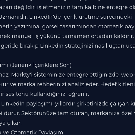
yazarı değildir; işletmenizin tam kalbine entegre 
zmanıdır. LinkedIn'de içerik üretme sürecindeki
etin yazımına, görsel tasarımından otomatik pa
rek manuel iş yükünü tamamen ortadan kaldırır.
ı geride bırakıp LinkedIn stratejinizi nasıl uçtan uc
mi (Jenerik İçeriklere Son)
maz.
Markty'i sisteminize entegre ettiğinizde
; web 
kur ve marka rehberinizi analiz eder. Hedef kitleni
bir ses tonu kullandığınızı öğrenir.
LinkedIn paylaşımı, yıllardır şirketinizde çalışan k
i durur. Sektörünüze tam oturan, markanıza özel 
a çıkar.
a ve Otomatik Paylaşım