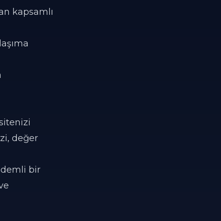
olan kapsamlı
ylaşıma
a
sitenizi
zi, değer
ıdemli bir
ve