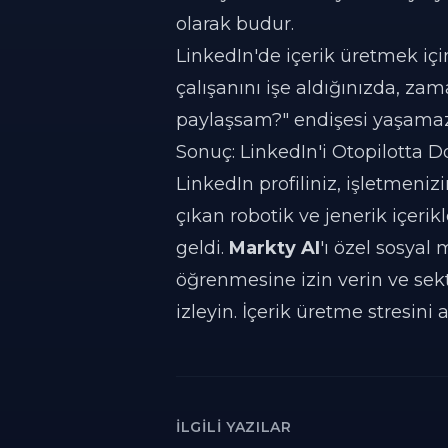
olarak budur.
LinkedIn'de içerik üretmek iç
çalışanını işe aldığınızda, za
paylaşsam?" endişesi yaşamaz
Sonuç: LinkedIn'i Otopilotta 
LinkedIn profiliniz, işletmenizi
çıkan robotik ve jenerik içeri
geldi.
Markty AI
'ı özel sosyal
öğrenmesine izin verin ve sekt
izleyin. İçerik üretme stresin
İLGILI YAZILAR