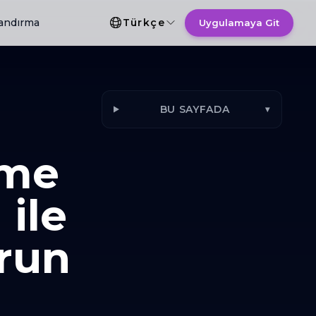
Dil Seçimi
landırma
Türkçe
Uygulamaya Git
BU SAYFADA
▾
tme
 ile
run