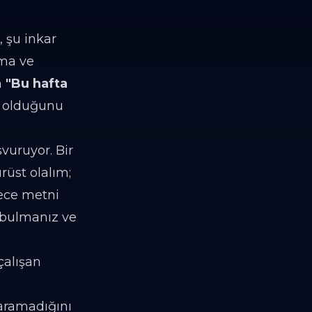
 şu inkar
rma ve
n
"Bu hafta
u olduğunu
vuruyor. Bir
rüst olalım;
dece metni
 bulmanız ve
çalışan
yaramadığını