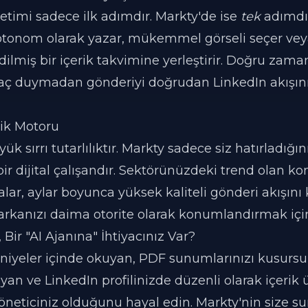
etimi sadece ilk adımdır. Markty'de ise
tek
adımdı
 otonom olarak yazar, mükemmel görseli seçer veya
ilmiş bir içerik takvimine yerleştirir. Doğru zama
iyaç duymadan gönderiyi doğrudan LinkedIn akışın
rik Motoru
k sırrı tutarlılıktır. Markty sadece siz hatırladığın
bir dijital çalışandır. Sektörünüzdeki trend olan kon
aftalar, aylar boyunca yüksek kaliteli gönderi akışını 
rkanızı daima otorite olarak konumlandırmak için 
Bir "AI Ajanına" İhtiyacınız Var?
aniyeler içinde okuyan, PDF sunumlarınızı kusursuz
yan ve LinkedIn profilinizde düzenli olarak içerik 
öneticiniz olduğunu hayal edin. Markty'nin size 