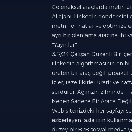
Geleneksel araçlarda metin ür
AI ajanı
; LinkedIn gönderisini
metni formatlar ve optimize ed
ayrı bir planlama aracına iht
"Yayınlar".
3. 7/24 Çalışan Düzenli Bir İçe
LinkedIn algoritmasının en büyü
üreten bir araç değil, proaktif 
izler, taze fikirler üretir ve h
sürdürür. Ağınızın zihninde ma
Neden Sadece Bir Araca Değil, 
Web sitenizdeki her sayfayı s
ezberleyen, asla izin kullanma
düzey bir B2B sosyal medya y