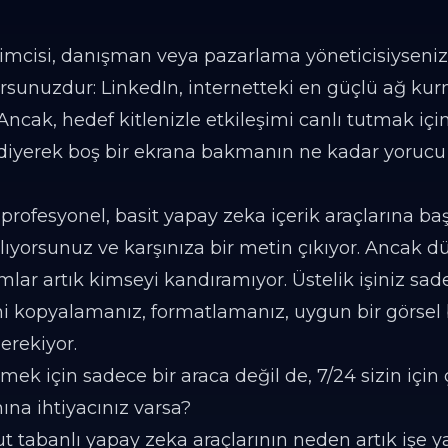
şimcisi, danışman veya pazarlama yöneticisiyseniz,
orsunuzdur: LinkedIn, internetteki en güçlü ağ ku
ncak, hedef kitlenizle etkileşimi canlı tutmak içi
diyerek boş bir ekrana bakmanın ne kadar yoruc
rofesyonel, basit yapay zeka içerik araçlarına baş
ıyorsunuz ve karşınıza bir metin çıkıyor. Ancak dü
ımlar artık kimseyi kandıramıyor. Üstelik işiniz sa
ni kopyalamanız, formatlamanız, uygun bir görsel
erekiyor.
mek için sadece bir araca değil de, 7/24 sizin için 
ına ihtiyacınız varsa?
 tabanlı yapay zeka araçlarının neden artık işe 