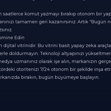
in saatlerce komut yazmayı bırakıp otonom bir ya
manınızı tamamen geri kazanırsınız. Artık "Bugün n
sınız.
Domine Edin
n dijital vitrinidir. Bu vitrini basit yapay zeka araç
klerle doldurmayın. Teknoloji altyapınızı yükseltm
 medya uzmanınız olarak işe alın, markanızın gerçe
ördeki otoritenizi 7/24 otonom bir şekilde inşa et
i arkanızda bırakın, bugün büyümeye başlayın.