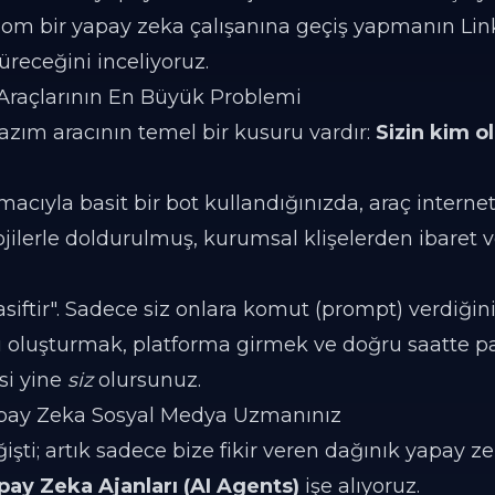
m bir yapay zeka çalışanına geçiş yapmanın Lin
üreceğini inceliyoruz.
 Araçlarının En Büyük Problemi
zım aracının temel bir kusuru vardır:
Sizin kim 
macıyla basit bir bot kullandığınızda, araç interne
mojilerle doldurulmuş, kurumsal klişelerden ibaret 
siftir". Sadece siz onlara komut (prompt) verdiğin
anını oluşturmak, platforma girmek ve doğru saatte
si yine
siz
olursunuz.
apay Zeka Sosyal Medya Uzmanınız
şti; artık sadece bize fikir veren dağınık yapay ze
ay Zeka Ajanları (AI Agents)
işe alıyoruz.