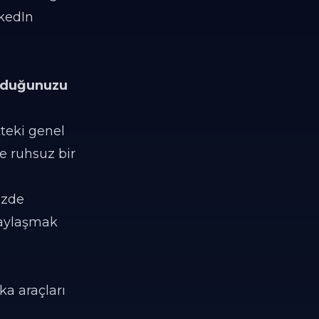
kedIn
olduğunuzu
tteki genel
ve ruhsuz bir
izde
 paylaşmak
ka araçları