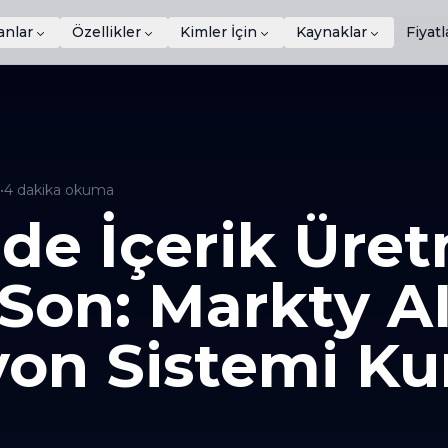
anlar
Özellikler
Kimler İçin
Kaynaklar
Fiyat
•
4
dakika okuma
de İçerik Üre
Son: Markty AI
on Sistemi Ku