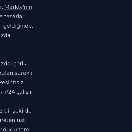
r.
Markty'nin
 tasarlar,
n geldiğinde,
ızda
ızda içerik
uları sürekli
kesintisiz
7/24 çalışır.
 bir şekilde
üreten üst
sunduğu tam