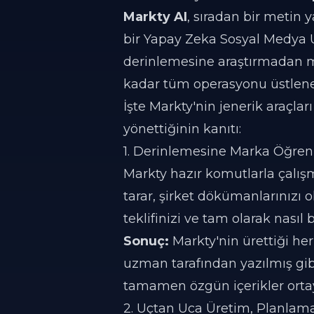
Markty AI
, sıradan bir metin 
bir Yapay Zeka Sosyal Medya U
derinlemesine araştırmadan m
kadar tüm operasyonu üstlene
İşte Markty'nin jenerik araçlar
yönettiğinin kanıtı:
1. Derinlemesine Marka Öğreni
Markty hazır komutlarla çalış
tarar, şirket dökümanlarınızı o
teklifinizi ve tam olarak nasıl 
Sonuç:
Markty'nin ürettiği her 
uzman tarafından yazılmış gib
tamamen özgün içerikler ortay
2. Uçtan Uca Üretim, Planlam