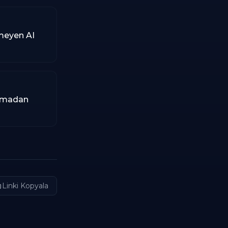
emeyen AI
urmadan
Linki Kopyala