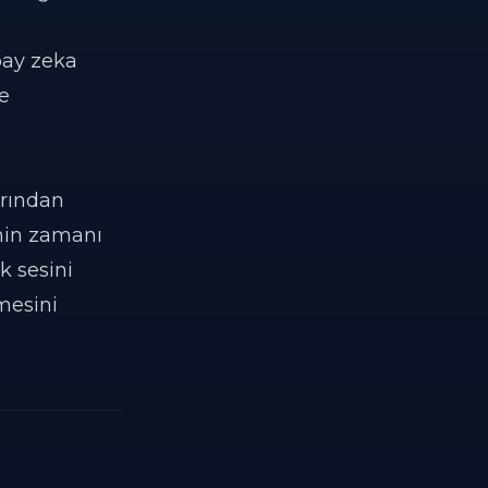
pay zeka
e
larından
enin zamanı
k sesini
mesini