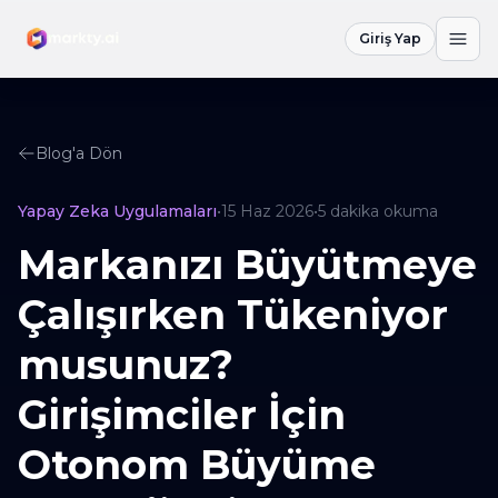
Giriş Yap
Blog'a Dön
Yapay Zeka Uygulamaları
•
15 Haz 2026
•
5
dakika okuma
Markanızı Büyütmeye
Çalışırken Tükeniyor
musunuz?
Girişimciler İçin
Otonom Büyüme