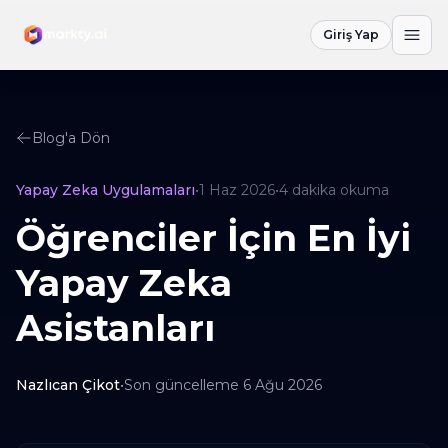
Giriş Yap
Blog'a Dön
Yapay Zeka Uygulamaları
•
1 Haz 2026
•
4
dakika okuma
Öğrenciler İçin En İyi
Yapay Zeka
Asistanları
Nazlıcan Çikot
•
Son güncelleme
6 Ağu 2026