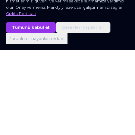
hizmetlerimizi güvenli ve verimli şekilde sunmamıza yardımcı
olur. Onay vermeniz, Markty’yi size özel çalıştırmamızı sağlar.
Gizlilik Politikası
Tümünü kabul et
Çerezleri yapılandır
Zorunlu olmayanları reddet
Londra Ofisi
Office 403, Screenworks, 22 Highbury Grove,
London N5 2ER, United Kingdom