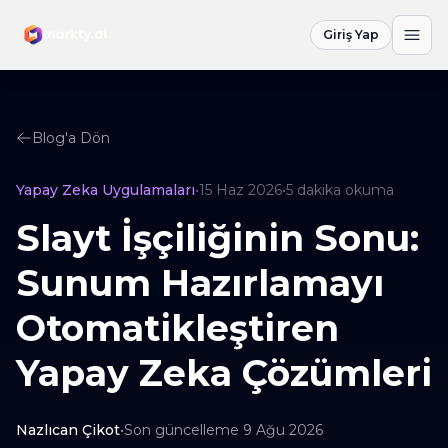
Giriş Yap
Blog'a Dön
Yapay Zeka Uygulamaları
•
15 Haz 2026
•
5
dakika okuma
Slayt İşçiliğinin Sonu:
Sunum Hazırlamayı
Otomatikleştiren
Yapay Zeka Çözümleri
Nazlıcan Çikot
•
Son güncelleme
9 Ağu 2026