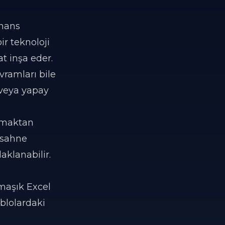
inans
bir teknoloji
t inşa eder.
vramları bile
e veya yapay
lmaktan
 sahne
aklanabilir.
rmaşık Excel
ablolardaki