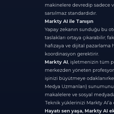
makinelere devredip sadece 
sarsılmaz standardıdır.
Markty AI ile Tanışın
Yapay zekanın sunduğu bu oto
taslakları ortaya çıkarabilir; 
hafızaya ve dijital pazarlama
koordinasyon gerektirir.
Markty AI
, işletmenizin tüm p
merkezden yöneten profesyon
işinizi büyütmeye odaklanırken
Medya Uzmanları) sunumunuzda
makalelere ve sosyal medyada v
Teknik yüklerinizi Markty AI’a
Hayatı sen yaşa, Markty AI eki