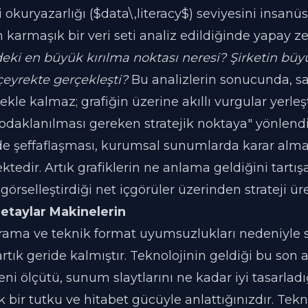
okuryazarlığı ($data\,literacy$) seviyesini insanüs
 karmaşık bir veri seti analiz edildiğinde yapay z
deki en büyük kırılma noktası neresi? Şirketin bü
çeyrekte gerçekleşti?
Bu analizlerin sonucunda, s
kle kalmaz; grafiğin üzerine akıllı vurgular yerleş
odaklanılması gereken stratejik noktaya" yönlendir
de şeffaflaşması, kurumsal sunumlarda karar alma 
ktedir. Artık grafiklerin ne anlama geldiğini tartış
rselleştirdiği net içgörüler üzerinden strateji üret
etaylar Makinelerin
arama ve teknik format uyumsuzlukları nedeniyl
rtık geride kalmıştır. Teknolojinin geldiği bu son
eni ölçütü, sunum slaytlarını ne kadar iyi tasarladı
 bir tutku ve hitabet gücüyle anlattığınızdır. Tekn