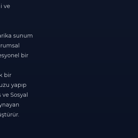
i ve
harika sunum
kurumsal
syonel bir
k bir
uzu yapıp
ş ve Sosyal
oynayan
ştürür.