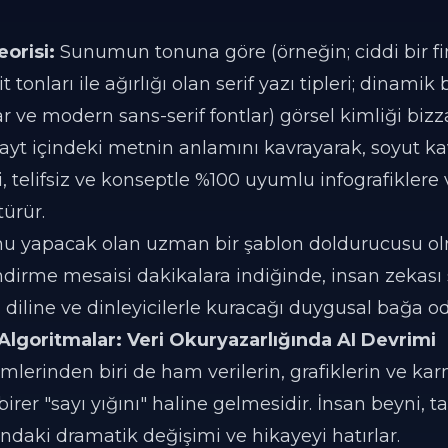
orisi:
Sunumun tonuna göre (örneğin; ciddi bir f
tonları ile ağırlığı olan serif yazı tipleri; dinamik 
r ve modern sans-serif fontlar) görsel kimliği bizza
ayt içindeki metnin anlamını kavrayarak, soyut ka
li, telifsiz ve konseptle %100 uyumlu infografikler
ürür.
umu yapacak olan uzman bir şablon doldurucusu o
endirme mesaisi dakikalara indiğinde, insan zekası
 diline ve dinleyicilerle kuracağı duygusal bağa od
lgoritmalar: Veri Okuryazarlığında AI Devrimi
lerinden biri de ham verilerin, grafiklerin ve ka
n birer "sayı yığını" haline gelmesidir. İnsan beyni, t
asındaki dramatik değişimi ve hikayeyi hatırlar.