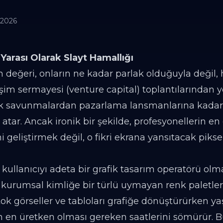
 2026
Yarası Olarak Slayt Hamallığı
n değeri, onların ne kadar parlak olduğuyla değil, 
irişim sermayesi (venture capital) toplantılarından
k savunmalardan pazarlama lansmanlarına kada
e atar. Ancak ironik bir şekilde, profesyonellerin 
i geliştirmek değil, o fikri ekrana yansıtacak piksel
kullanıcıyı adeta bir grafik tasarım operatörü olma
kurumsal kimliğe bir türlü uymayan renk paletler
k görseller ve tabloları grafiğe dönüştürürken y
ın en üretken olması gereken saatlerini sömürür. 