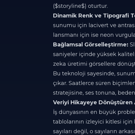
($storyline$) oturtur.
Dinamik Renk ve Tipografi Te
sunumu için lacivert ve antrasit 
lansmanı için ise neon vurgula
Bağlamsal Görselleştirme:
Sl
saniyeler içinde yüksek kalite
zeka üretimi görsellere dönüşt
Bu teknoloji sayesinde, sun
çıkar. Saatlerce süren biçiml
stratejisine, ses tonuna, beden
Veriyi Hikayeye Dönüştüren A
İş dünyasının en büyük problem
tablolarının izleyici kitlesi içi
sayıları değil, o sayıların ark