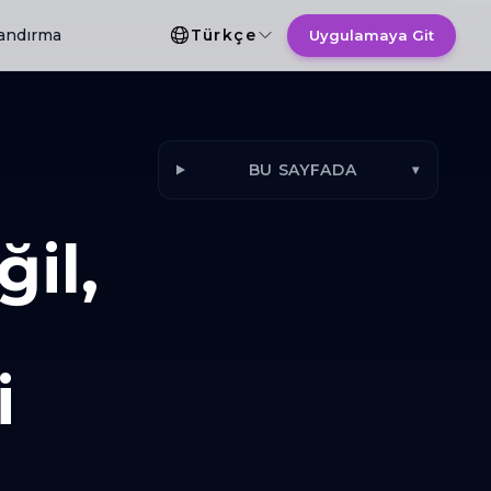
Dil Seçimi
landırma
Türkçe
Uygulamaya Git
BU SAYFADA
▾
il,
i