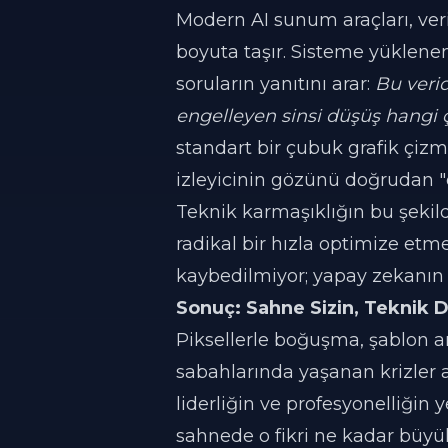
Modern AI sunum araçları, veri 
boyuta taşır. Sisteme yüklenen
soruların yanıtını arar:
Bu veri
engelleyen sinsi düşüş hangi 
standart bir çubuk grafik çizme
izleyicinin gözünü doğrudan "
Teknik karmaşıklığın bu şekil
radikal bir hızla optimize etme
kaybedilmiyor; yapay zekanın gö
Sonuç: Sahne Sizin, Teknik D
Piksellerle boğuşma, şablon 
sabahlarında yaşanan krizler a
liderliğin ve profesyonelliğin y
sahnede o fikri ne kadar büyük