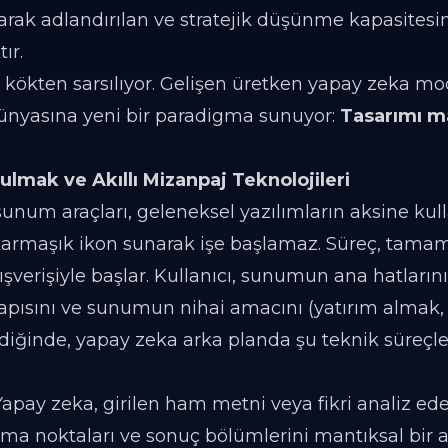
" olarak adlandırılan ve stratejik düşünme kapasitesi
ır.
rşi kökten sarsılıyor. Gelişen üretken yapay zeka mo
ünyasına yeni bir paradigma sunuyor:
Tasarımı m
lmak ve Akıllı Mizanpaj Teknolojileri
sunum araçları, geleneksel yazılımların aksine kul
karmaşık ikon sunarak işe başlamaz. Süreç, tamam
lışverişiyle başlar. Kullanıcı, sunumun ana hatlarını
apısını ve sunumun nihai amacını (yatırım almak, 
diğinde, yapay zeka arka planda şu teknik süreçl
apay zeka, girilen ham metni veya fikri analiz eder
ılma noktaları ve sonuç bölümlerini mantıksal bir 