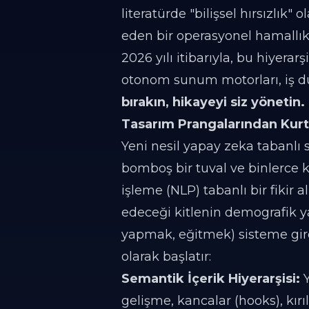
literatürde "bilişsel hırsızlık
eden bir operasyonel hamallıkt
2026 yılı itibarıyla, bu hiyera
otonom sunum motorları, iş d
bırakın, hikayeyi siz yönetin.
Tasarım Prangalarından Kurtu
Yeni nesil yapay zeka tabanlı 
bomboş bir tuval ve binlerce 
işleme (NLP) tabanlı bir fikir a
edeceği kitlenin demografik y
yapmak, eğitmek) sisteme gir
olarak başlatır:
Semantik İçerik Hiyerarşisi:
Y
gelişme, kancalar (hooks), kır