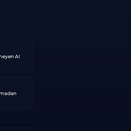
emeyen AI
urmadan