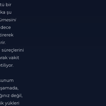
tü bir
eka şu
yümesini
adece
tirerek
ir.
süreçlerini
arak vakit
iliyor.
e sunum
 aşamada,
ğınız değil,
ik yükleri