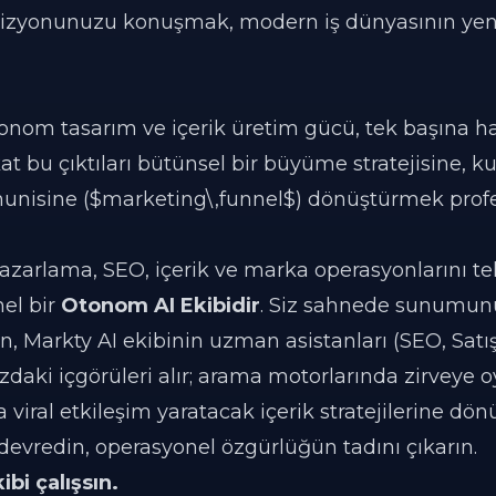
vizyonunuzu konuşmak, modern iş dünyasının yen
nom tasarım ve içerik üretim gücü, tek başına 
fakat bu çıktıları bütünsel bir büyüme stratejisine, 
 hunisine ($marketing\,funnel$) dönüştürmek profe
azarlama, SEO, içerik ve marka operasyonlarını te
el bir
Otonom AI Ekibidir
. Siz sahnede sunumun
, Markty AI ekibinin uzman asistanları (SEO, Satı
ki içgörüleri alır; arama motorlarında zirveye 
iral etkileşim yaratacak içerik stratejilerine dönü
 devredin, operasyonel özgürlüğün tadını çıkarın.
bi çalışsın.