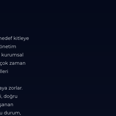
hedef kitleye
 yönetim
r kurumsal
en çok zaman
leri
ya zorlar.
i, doğru
aşanan
Bu durum,