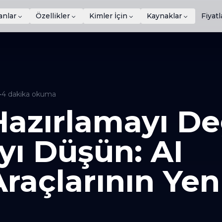
anlar
Özellikler
Kimler İçin
Kaynaklar
Fiyat
•
4
dakika okuma
zırlamayı Değ
ı Düşün: AI
açlarının Yen