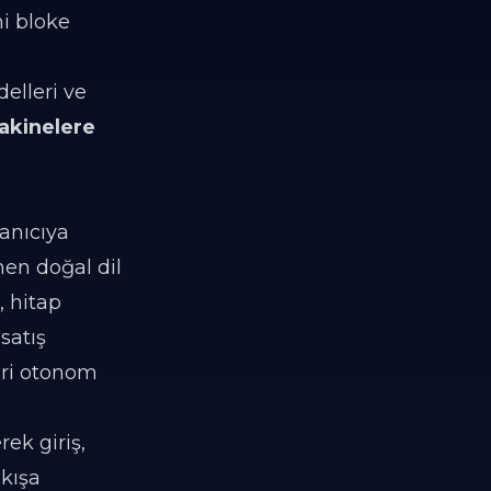
ni bloke
delleri ve
akinelere
lanıcıya
en doğal dil
, hitap
satış
eri otonom
ek giriş,
akışa