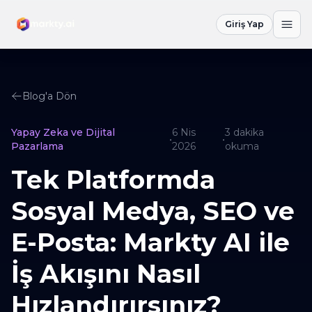
Giriş Yap
Blog'a Dön
Yapay Zeka ve Dijital
6 Nis
3
dakika
•
•
Pazarlama
2026
okuma
Tek Platformda
Sosyal Medya, SEO ve
E-Posta: Markty AI ile
İş Akışını Nasıl
Hızlandırırsınız?