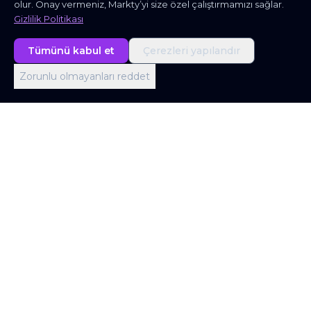
olur. Onay vermeniz, Markty’yi size özel çalıştırmamızı sağlar.
Gizlilik Politikası
Tümünü kabul et
Çerezleri yapılandır
Zorunlu olmayanları reddet
Londra Ofisi
Office 403, Screenworks, 22 Highbury Grove,
London N5 2ER, United Kingdom