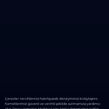
Çerezler; tercihlerinizi hatırlayarak deneyiminizi kolaylaştırır,
hizmetlerimizi güvenli ve verimli şekilde sunmamıza yardımcı
olur. Onay vermeniz, Markty’yi size özel çalıştırmamızı sağlar.