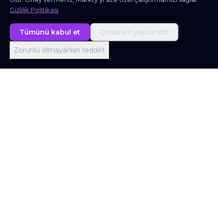
Gizlilik Politikası
Tümünü kabul et
Çerezleri yapılandır
Zorunlu olmayanları reddet
Londra Ofisi
Office 403, Screenworks, 22 Highbury Grove,
London N5 2ER, United Kingdom