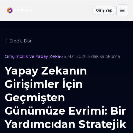
Giriş Yap
Blog'a Dön
Girişimcilik ve Yapay Zeka
•
26 Mar 2026
•
3
dakika okuma
Yapay Zekanın
Girişimler İçin
Geçmişten
Günümüze Evrimi: Bir
Yardımcıdan Stratejik