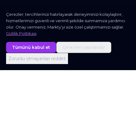
Çerezler; tercihlerinizi hatırlayarak deneyiminizi kolaylaştırır,
hizmetlerimizi güvenli ve verimli şekilde sunmamıza yardımcı
olur. Onay vermeniz, Markty’yi size özel çalıştırmamızı sağlar.
Gizlilik Politikası
Tümünü kabul et
Çerezleri yapılandır
Zorunlu olmayanları reddet