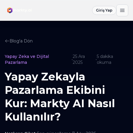
Giriş Yap
Blog'a Dön
Yapay Zeka ve Dijital
25 Ara
5
dakika
•
•
Pazarlama
2025
okuma
Yapay Zekayla
Pazarlama Ekibini
Kur: Markty AI Nasıl
Kullanılır?