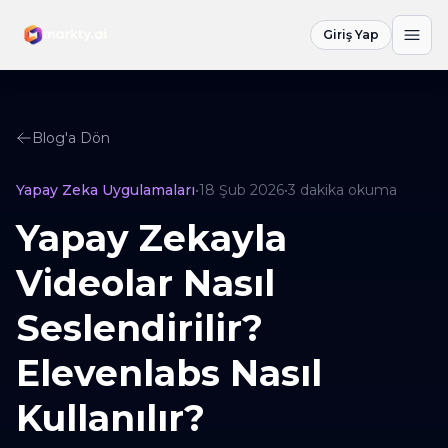
Giriş Yap
Blog'a Dön
Yapay Zeka Uygulamaları
•
18 Şub 2026
•
3
dakika okuma
Yapay Zekayla
Videolar Nasıl
Seslendirilir?
Elevenlabs Nasıl
Kullanılır?