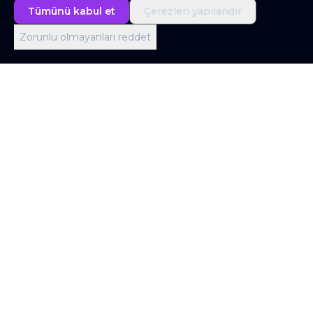
Tümünü kabul et
Çerezleri yapılandır
Zorunlu olmayanları reddet
Londra Ofisi
Office 403, Screenworks, 22 Highbury Grove,
London N5 2ER, United Kingdom
İstanbul Ofisi
Barbaros, Şebboy Sk. No:4 D:1 İç, 34758