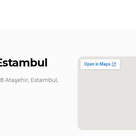
 Estambul
58 Ataşehir, Estambul,