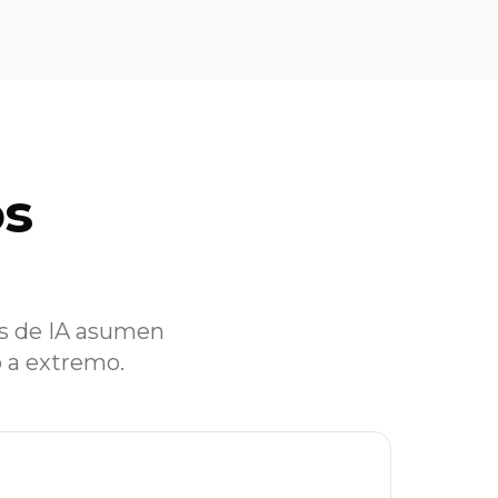
os
s de IA asumen
o a extremo.