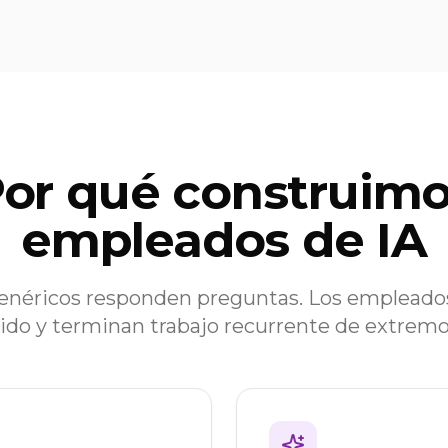
or qué construim
empleados de IA
genéricos responden preguntas. Los empleado
nido y terminan trabajo recurrente de extrem