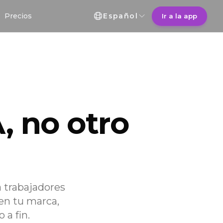
Selección de idioma
Precios
Español
Ir a la app
, no otro
 trabajadores
en tu marca,
 a fin.