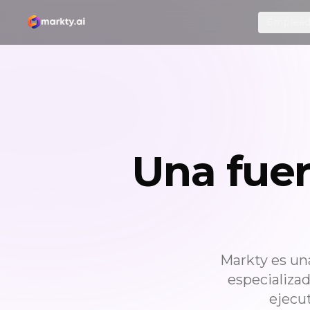
Emplead
Una fuer
Markty es un
especializa
ejecut