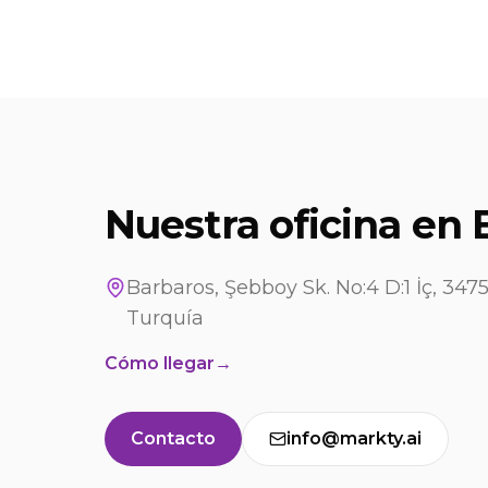
Nuestra oficina en
Barbaros, Şebboy Sk. No:4 D:1 İç, 347
Turquía
Cómo llegar
→
Contacto
info@markty.ai