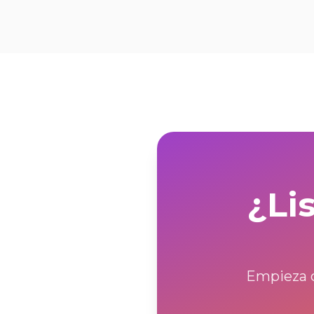
¿Li
Empieza c