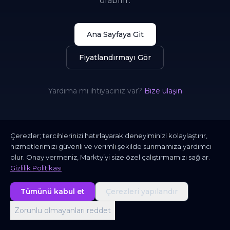
olabilir.
Ana Sayfaya Git
Fiyatlandırmayı Gör
Yardıma mı ihtiyacınız var?
Bize ulaşın
Çerezler; tercihlerinizi hatırlayarak deneyiminizi kolaylaştırır,
hizmetlerimizi güvenli ve verimli şekilde sunmamıza yardımcı
olur. Onay vermeniz, Markty’yi size özel çalıştırmamızı sağlar.
Gizlilik Politikası
Tümünü kabul et
Çerezleri yapılandır
Zorunlu olmayanları reddet